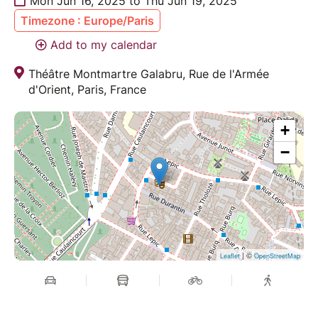
Mon Jun 16, 2025 to Thu Jun 19, 2025
Timezone : Europe/Paris
Add to my calendar
Théâtre Montmartre Galabru, Rue de l'Armée
d'Orient, Paris, France
+
−
| ©
Leaflet
OpenStreetMap