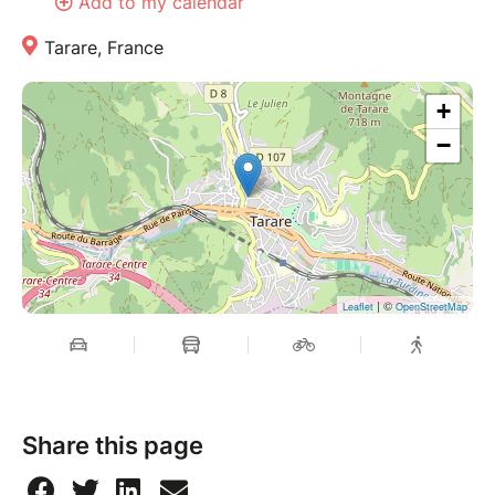
Add to my calendar
Tarare, France
+
−
| ©
Leaflet
OpenStreetMap
Share this page