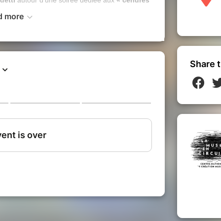
d more
o déployé par
Antoine Alcaraz
et
Wilfried
ntre voix, son et image. Un territoire hybride
on, et la musique devient matière de scène.
ompagnie Alfortvillaise de théâtre
Share t
 de poésie de
Pier Paolo Pasolini
publié en
e en mutation, entre engagement politique et
xte met en tension pensée marxiste, regard
evient un espace où la poésie interroge à la fois
 cadre de la Nuit Blanche, le 6 juin, La Muse en
on directeur Christian Benedetti autour d’une
Pier Paolo Pasolini.
, Jeremy Boutier, Astrid Gallo, Salomé Hénon,