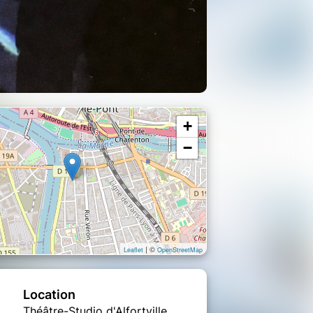
+
−
| ©
Leaflet
OpenStreetMap
Location
Théâtre-Studio d'Alfortville,