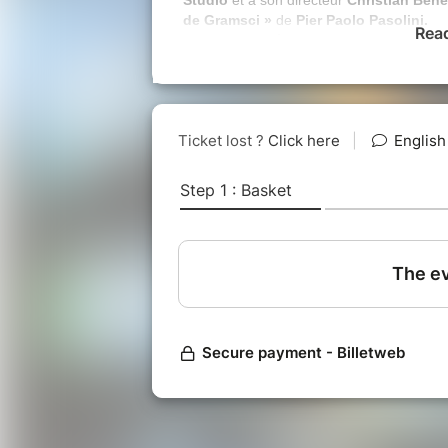
de Gramsci »
de
Pier Paolo Pasolini.
Rea
Un
dispositif électroacoustique
et vidé
Wendling
, dans un espace de résonance e
où le théâtre se laisse traverser par le s
Avec la participation exceptionnelle de la
C
d'improvisation « Lâchez-prise ».
Les cendres de Gramsci
Les Cendres de Gramsci
est un recueil
1957. Il traverse une Italie d’après-guerr
désillusion face au monde moderne. Le te
critique et expérience intime du réel. Il d
l’histoire et la condition humaine. Dans le
Circuit s’associe au Théâtre Studio et à s
soirée dédiée aux Cendres de Gramsci de 
Avec Antoine Alcaraz, Christian Benedetti
Nicolas Huan et Wilfried Wendling.