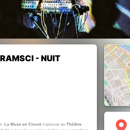
RAMSCI - NUIT
in,
La Muse en Circuit
s’associe au
Théâtre
detti
autour d’une soirée dédiée aux
« cendres