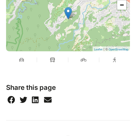
−
| ©
Leaflet
OpenStreetMap
Share this page