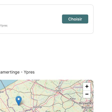
amertinge - Ypres
+
−