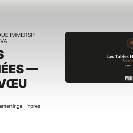
UE IMMERSIF
OVA
S
ÉES —
 VŒU
amertinge - Ypres