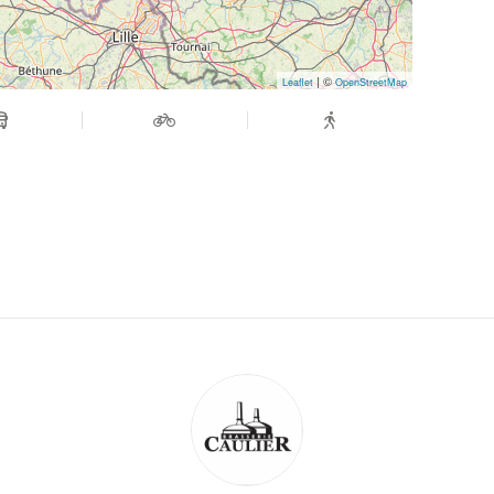
| ©
Leaflet
OpenStreetMap