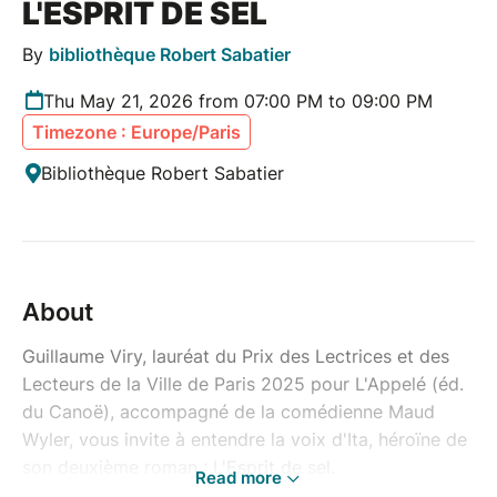
L'ESPRIT DE SEL
By
bibliothèque Robert Sabatier
Thu May 21, 2026 from 07:00 PM to 09:00 PM
Timezone : Europe/Paris
Bibliothèque Robert Sabatier
About
Guillaume Viry, lauréat du Prix des Lectrices et des
Lecteurs de la Ville de Paris 2025 pour L'Appelé (éd.
du Canoë), accompagné de la comédienne Maud
Wyler, vous invite à entendre la voix d'Ita, héroïne de
son deuxième roman : L'Esprit de sel.
Read more
Un livre puissant qui semble construit sur une