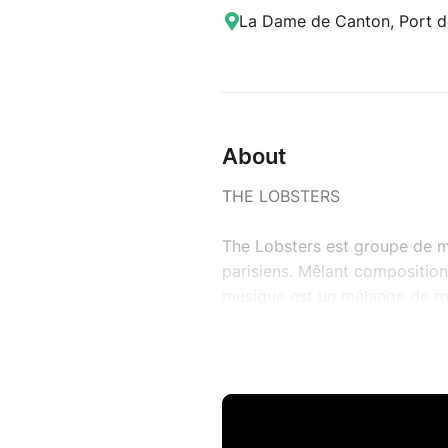
La Dame de Canton, Port de
About
THE LOBSTERS
The Lobsters est groupe de m
parisiens. Mêlant compositions
musique est un mélange de roc
musicale intéréssante.
The Lobsters apporte une touc
morceaux. Ils collaborent de 
reflètent leur identité musicale
INSTAGRAM