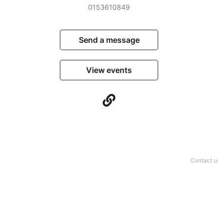
0153610849
Send a message
View events
Contact u