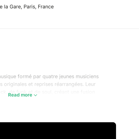
 la Gare, Paris, France
usique formé par quatre jeunes musiciens
 originales et reprises réarrangées. Leur
k, de funk et de soul, créant une fusion
Read more
he de fraîcheur en « lobsterisant » des
manière collective pour créer des morceaux qui
, et l’esprit du groupe.