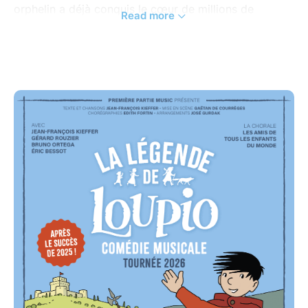
orphelin a déjà conquis le cœur de millions de
Read more
lecteurs avec ses aventures pleines de courage et de
joie de vivre. Aujourd’hui, nous donnons vie à cet
attachant personnage sur scène, dans une comédie
musicale qui promet d’enchanter les familles.
Au cours de ce spectacle, Loupio raconte aux
enfants de la ville d’Assise ses rencontres
extraordinaires et ses découvertes au gré des
chemins. Dialogues, danses et chansons
se déploient sous un décor projeté sur grand écran :
de magnifiques scènes s’animent au rythme des
chansons pour donner au spectateur l’impression
d’être lui aussi à Assise, au temps de saint François.
Les 20 chansons du spectacle sont interprétées par
une équipe artistique de talent : Jean-François
Kieffer lui-même – joueur de luth comme son héros –,
le comédien Gérard Rouzier, treize enfants et jeunes
de la chorale « Les Amis de tous les enfants du