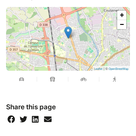
+
−
| ©
Leaflet
OpenStreetMap
Share this page