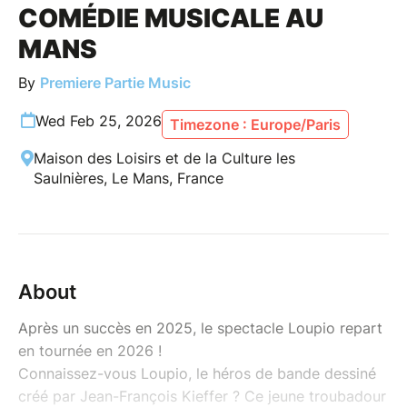
COMÉDIE MUSICALE AU
MANS
By
Premiere Partie Music
Wed Feb 25, 2026
Timezone : Europe/Paris
Maison des Loisirs et de la Culture les
Saulnières, Le Mans, France
About
Après un succès en 2025, le spectacle Loupio repart
en tournée en 2026 !
Connaissez-vous Loupio, le héros de bande dessiné
créé par Jean-François Kieffer ? Ce jeune troubadour