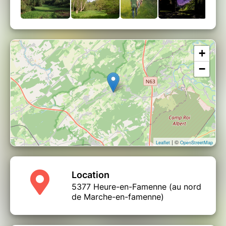
+
−
| ©
Leaflet
OpenStreetMap
Location
5377 Heure-en-Famenne (au nord
de Marche-en-famenne)