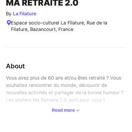
MA RETRAITE 2.0
By
La Filature
Espace socio-culturel La Filature, Rue de la
Filature, Bazancourt, France
About
Vous avez plus de 60 ans et/ou êtes retraité ? Vous
souhaitez rencontrer du monde, découvrir de
nouvelles activités et partager de la bonne humeur ?
Les ateliers Ma Retraite 2.0 sont pour vous !
Read more
Marika vous propose de nouvelles thématiques pour
cette rentrée 2025 et pour ce début 2026 !
-> "Prévoir" du 05/03 au 09/04/2026