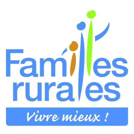
-> "Savourer" du 30/04 au 25/06/2026
Rendez-vous les jeudis à partir de 9h30 au Foyer de
vie
-> Renseignements et inscriptions auprès de
Marika RAMUS : 07 86 79 05 20
-> En partenariat avec Familles Rurales.
Vous ne pouvez plus venir ?
Pensez à annuler toutes actions gratuites
directement par téléphone ou par email.