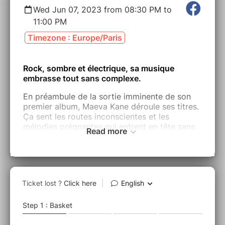
Wed Jun 07, 2023 from 08:30 PM to
11:00 PM
Timezone : Europe/Paris
Rock, sombre et électrique, sa musique
embrasse tout sans complexe.
En préambule de la sortie imminente de son
premier album, Maeva Kane déroule ses titres.
Ça sent les routes inconscientes et les
mélodies prégnantes qui entrent en tête sans
Read more
autorisation.
Au-dessus d’elle, planent, les ombres de ses
ainés. Maeva Kane leur ressemble, héritière
sans concession. Soudain, on ferme les yeux
et au lointain on entend des guitares,
hurlantes.
Tout est musique pour cette popeuse du genre
souterrain qui nous rappelle alors les