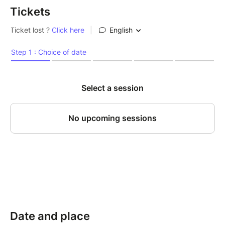
Tickets
Une réflexion sur la production industrielle, mais
aussi sur la liberté et la possibilité d’échapper à
certaines de nos conditions… Une suite de tableaux
oniriques et graphiques, où le spectateur compose
son propre voyage à travers le songe éveillé des
lutins.
« Savez-vous lutins, que mon île est un jardin
rempli de lianes
et de bambous ?
Ici, des orchidées, là, des fougères arborescentes…
Ne sentez-vous pas la noix de muscade, le
gingembre et le poivre ?
N’entendez-vous pas gronder les volcans ? »
Date and place