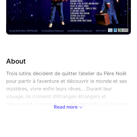
About
Trois lutins décident de quitter l’atelier du Père Noël
pour partir à l’aventure et découvrir le monde et ses
mystères, vivre enfin leurs rêves… Durant leur
voyage, ils croisent d’étranges étrangers et
découvrent, à chaque nouvelle rencontre, un horizon
Read more
nouveau… Forts de ces expériences, seront-ils prêts
à revenir prendre gentiment leur place dans l’atelier
du Père Noël, ou préféreront ils suivre une autre
destinée ?