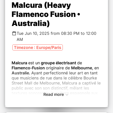
Malcura (Heavy
Flamenco Fusion •
Australia)
Tue Jun 10, 2025 from 08:30 PM to 12:00
AM
Timezone : Europe/Paris
Malcura
est un
groupe électrisant
de
Flamenco-Fusion
originaire de
Melbourne,
en
Australie.
Ayant perfectionné leur art en tant
que musiciens de rue dans le célèbre Bourke
Street Mall de Melbourne, Malcura a captivé le
public avec son son distinctif, mêlant les
textures sonores de la
guitare espagnole
aux
Read more
rythmes latins et à une
mentalité Rock’n’Roll.
Le groupe est composé de
Josh Voce
et
Jenna Campbell
aux
guitares à cordes en