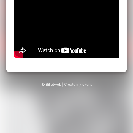
© Billetweb |
Create my event