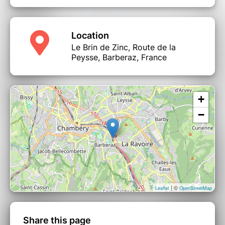
complexes et des influences variées, allant du
Gypsy Jazz au Swing,
en passant par le
Surf
Rock
et même
le Metal,
Malcura continue
d’innover et d’élargir son univers musical.
Location
Le Brin de Zinc, Route de la
Peysse, Barberaz, France
+
−
| ©
Leaflet
OpenStreetMap
Share this page