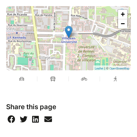
+
−
| ©
Leaflet
OpenStreetMap
Share this page