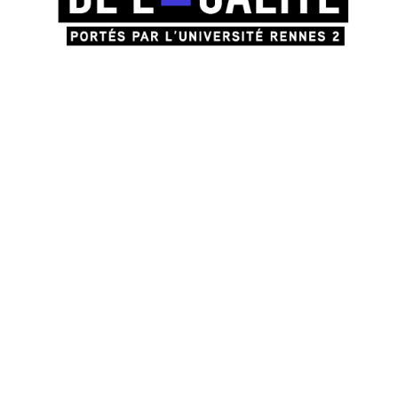
linguistique, influencent nos tendances à catégoriser
les groupes de locuteurs et locutrices.
Après des études de philosophie, sciences du
langage, breton et sociologie, Malo Morvan obtient
une agrégation de philosophie.Sa thèse de doctorat
en sociolinguistique, soutenue en 2017, porte sur les
conflits de définition de la norme dans la langue
bretonne. Ses recherches, se situant entre
l’épistémologie des sciences humaines et la
sociolinguistique, portent sur les enjeux
sociopolitiques liés à la définition des normes
linguistiques, et des polémiques sur les formes jugées
correctes et incorrectes.
En collaboration avec les Editions du commun et
l’INA.