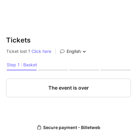
---
À propos des Mardis de l'égalité
Les Mardis de l'égalité sont un cycle de conférences
de sensibilisation sur les questions d'égalité. Une fois
Tickets
par mois, ces conférences font intervenir des
expert·e·s sur ces questions.
Replay | Les Mardis de l'égalité sont rediffusés en
version sous-titrée sur l’
Aire d’U
, le webmédia de
l’Université Rennes 2.
A noter : notre librairie partenaire Comment Dire sera
présente pour une vente de l'ouvrage de Malo
Morvan lors de cette soirée.
---
Informations pratiques