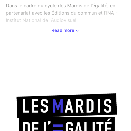
Dans le cadre du cycle des Mardis de l’égalité, en
partenariat avec les Éditions du commun et l’INA -
Institut National de l’Audiovisuel
Read more
Non seulement nous faisons quotidiennement usage
de catégories floues et mal définies pour désigner
nos manières de parler, mais de plus, cet usage
engendre des conséquences sociales de mise à
l’écart de certaines populations ne s’exprimant pas
selon les normes édictées par l’école. Dans son
ouvrage Classer nos manières de parler, classer les
gens, paru en 2022 aux Editions du commun, Malo
Morvan analyse les présupposés théoriques et les
effets sociaux des qualificatifs que nous utilisons
pour désigner les pratiques langagières. En
s’appuyant sur des exemples concrets, il montre que
des appellations comme « langue », « dialecte »,
« argot », ou des notions savantes issues de la