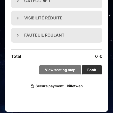
Un nouveau monde s’illumine…
et il n’attend plus que
vous
.
A voir et à vivre en famille.
Tout public - Durée : 75 minutes
Billet remboursable uniquement si annulation ou report du
spectacle par la production.