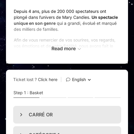
Depuis 4 ans, plus de 200 000 spectateurs ont
plongé dans l’univers de Mary Candies.
Un spectacle
unique en son genre
qui a grandi, évolué et marqué
des milliers de familles.
Afin de vous remercier de vos sourires, vos regards,
vos émotions et de votre fidélité, nous avons fait le
Read more
choix de
réinventer entièrement ce spectacle
. Vous
faire entrer dans un tout nouveau monde et vous
proposer une expérience bien au-delà de vos
espérances.
(Re)découvrez l’histoire de Mary Candies dans un
nouveau spectacle réinventé
comme vous ne l’avez
jamais vu : nouveaux décors et personnages,
costumes étincelants et une toute nouvelle mise en
scène encore plus spectaculaire.
Un spectacle
plus immersif, plus intense, plus
magique
…
Pensé comme un véritable couronnement de cette
première aventure.