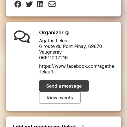
Organizer
Agathe Leleu
6 route du Pont Pinay, 69670
Vaugneray
06611002216
https://www.facebook.com/agathe
.leleu.1
Send a message
View events
I did not receive my ticket