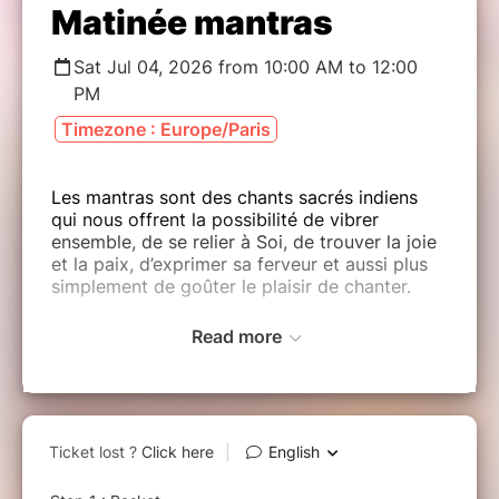
Matinée mantras
Sat Jul 04, 2026 from 10:00 AM to 12:00
PM
Timezone : Europe/Paris
Les mantras sont des chants sacrés indiens
qui nous offrent la possibilité de vibrer
ensemble, de se relier à Soi, de trouver la joie
et la paix, d’exprimer sa ferveur et aussi plus
simplement de goûter le plaisir de chanter.
Read more
Nul besoin de savoir chanter pour participer,
juste d’avoir envie.
La soirée commence par quelques
mouvements doux et simples de yoga et des
respirations afin de s’échauffer.
Puis plusieurs mantras avec chacun sa couleur
seront proposés.