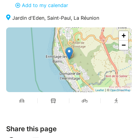
Add to my calendar
NB : Si vous optez pour le règlement sur place,
Jardin d'Eden, Saint-Paul, La Réunion
pensez à prévoir des espèces.
Merci de votre compréhension ;)
+
−
| ©
Leaflet
OpenStreetMap
Share this page