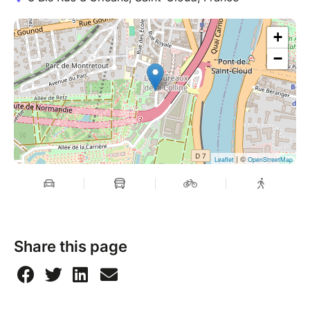
+
−
| ©
Leaflet
OpenStreetMap
Share this page