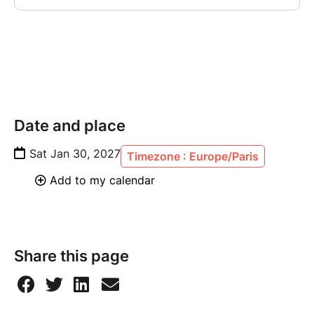
sommet duquel se situe le bureau de Zéro Janvier,
milliardaire qui se lance dans la politique en devenant
candidat à la présidence de l’Occident. Il base sa
campagne sur le retour à l’ordre et sur l’édification du
Nouveau Monde atomique. Zéro Janvier devient ainsi
l’ennemi juré de Johnny Rockfort et des Étoiles
Noires.
Date and place
Sat Jan 30, 2027
Timezone : Europe/Paris
Add to my calendar
Share this page