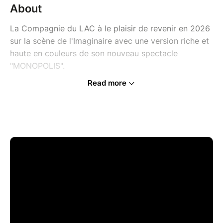
About
La Compagnie du LAC à le plaisir de revenir en 2026
sur la scène de l'Imaginaire avec une version riche et
haute en couleurs de son nouveau spectacle
"MONOPOLIS".
Read more
Un spectacle dynamique avec les plus grands titres
de l'opéra rock "Starmania" de L.Plamondon et
M.Berger tels que « Quand on arrive en ville », « Un
garçon pas comme les autres » ou encore « S.O.S.
d'un terrien en détresse ».
Une troupe talentueuse aux voix uniques et aux
chorégraphies détonantes qui vous donne rendez-
vous pour un spectacle dont elle a le secret et qui
fait sa renommée depuis plus de 20 ans.
- - - - - - -