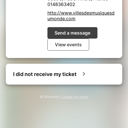
0148363402
http://www.villesdesmusiquesd
umonde.com
Send a message
View events
I did not receive my ticket
© Billetweb |
Create my event