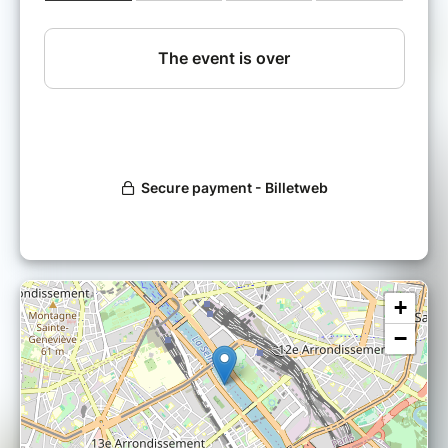
universel de ces histoires locales. Demain leur
appartient.
Fulu Miziki Kolektiv [ Afro-Futuristic-
Punk ]
Ne cherchez plus le futur il est en Afrique. Au
Congo Kinshasa, Fulu Miziki crée leurs
instruments et leurs tenues de scène à partir
d’objet récupérés dans les poubelles. Sons
inédits et démarche volontairement
écologique qui se reflètent dans les textes
qu’ils assènent sur les rythmiques survoltées
de leur musique de transe.
+
−
Ouverture des portes :
19h
Début du concert :
19h30
Tarifs sur place :
Tarif plein :
15€
Tarif réduit :
12€ (demandeur d'emploi,