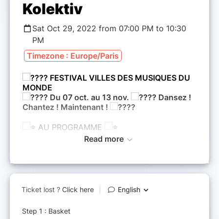
Kolektiv
Sat Oct 29, 2022 from 07:00 PM to 10:30
PM
Timezone : Europe/Paris
FESTIVAL VILLES DES MUSIQUES DU
MONDE
Du 07 oct. au 13 nov.
Dansez !
Chantez ! Maintenant !
AU PROGRAMME
Read more
Mugogo! avec FlexFab & Ziller Bas [
Electro ]
Au Kenya le brillant rappeur Ziller Bas
commente le quotidien de sa communauté en
leur ouvrant la voie de l’accomplissement. Sa
rencontre magique avec le producteur
électronique suisse Flex Fab souligne l’aspect