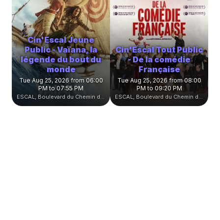
Cin'Escal Jeune
Public - Vaïana, la
Cin'Escal Tout Public
légende du bout du
- De la comédie
monde
Française
Tue Aug 25, 2026 from 06:00
Tue Aug 25, 2026 from 08:00
PM to 07:55 PM
PM to 09:20 PM
ESCAL, Boulevard du Chemin de Fer, Witry-lès-Reims, France
ESCAL, Boulevard du Chemin de Fer, Witry-lès-Reims, France