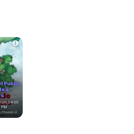
it Public
de à
rs
from 04:00
5 PM
ESCAL, Boulevard du Chemin de Fer, Witry-lès-Reims, France