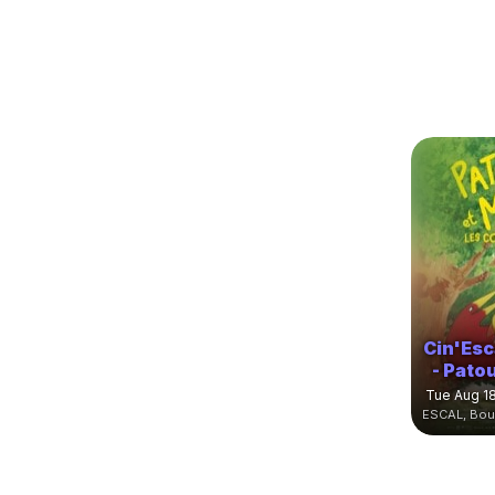
Cin'Esca
- Pato
Tue Aug 18