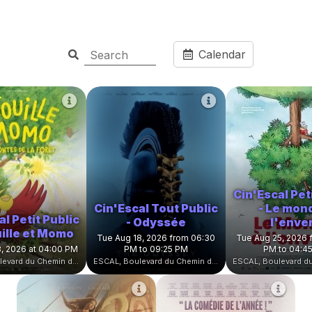
Calendar
Cin'Escal Pet
Cin'Escal Tout Public
- Le mon
l Petit Public
- Odyssée
l'enve
uille et Momo
Tue Aug 18, 2026 from 06:30
Tue Aug 25, 2026 
, 2026 at 04:00 PM
PM to 09:25 PM
PM to 04:4
ESCAL, Boulevard du Chemin de Fer, Witry-lès-Reims, France
ESCAL, Boulevard du Chemin de Fer, Witry-lès-Reims, France