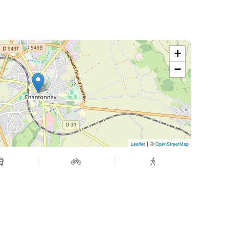
+
−
| ©
Leaflet
OpenStreetMap