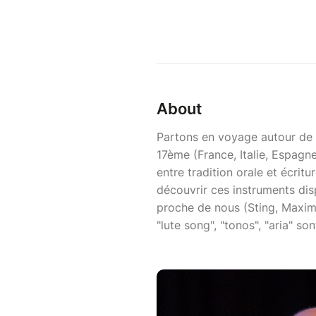
About
Partons en voyage autour de l
17ème (France, Italie, Espagn
entre tradition orale et écrit
découvrir ces instruments dis
proche de nous (Sting, Maxime
"lute song", "tonos", "aria" 