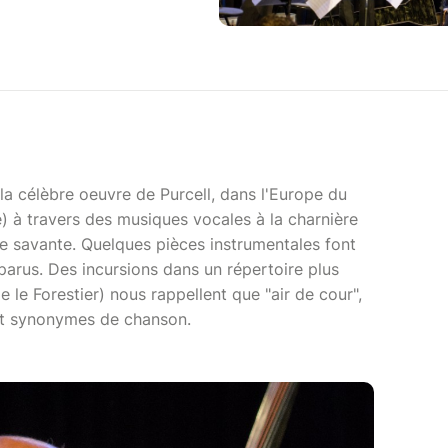
a célèbre oeuvre de Purcell, dans l'Europe du
e) à travers des musiques vocales à la charnière
ure savante. Quelques pièces instrumentales font
parus. Des incursions dans un répertoire plus
 le Forestier) nous rappellent que "air de cour",
sont synonymes de chanson.