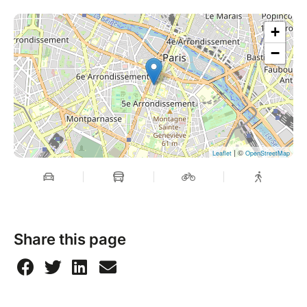
+
−
| ©
Leaflet
OpenStreetMap
Share this page