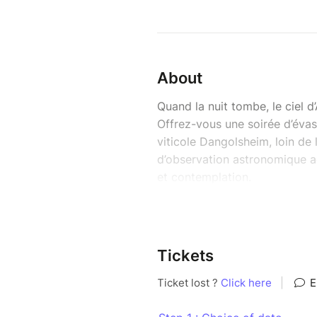
About
Quand la nuit tombe, le ciel 
Offrez-vous une soirée d’évas
viticole Dangolsheim, loin de 
d’observation astronomique ac
et contemplation.
Au programme de cette immer
- Découverte du matériel d’o
Pendant 30 minutes, apprenez 
bases de l’observation du ciel
Tickets
- Premier repérage du ciel et 
Identifiez les principales étoi
guider à travers les récits et 