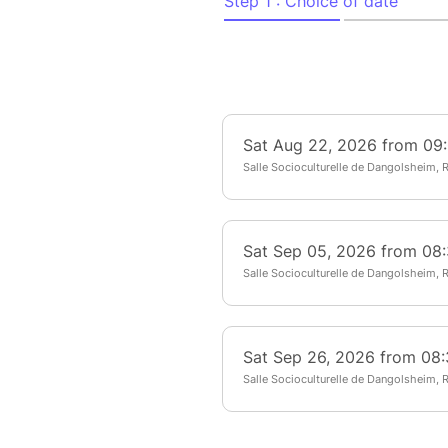
- Observation des étoiles et e
Découvrez l’évolution des étoil
des merveilles célestes comme
amas d’étoiles.
- Sensibilisation à la pollutio
Comprenez les enjeux de la pr
lumière artificielle sur notre
Cette expérience est pensée
découverte, idéal pour les cur
d’une activité originale sous le
⚠️ En cas de mauvaises condi
pourront pas être maintenues e
La confirmation de la séance
prévue, selon l’évolution des 
Âge minimum : 7 ans