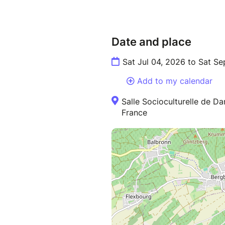
Sortie confirmée à partir de 5 
de Tourisme se réserve le droi
remboursement intégral des in
Date and place
Sat Jul 04, 2026 to Sat S
Add to my calendar
Salle Socioculturelle de D
France