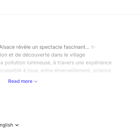
d’Alsace révèle un spectacle fascinant… ✨
ion et de découverte dans le village
la pollution lumineuse, à travers une expérience
cessible à tous, entre émerveillement, science
Read more
sion céleste :
bservation
à utiliser les instruments et à comprendre les
 nocturne.
des constellations
les et constellations visibles et laissez-vous
secrets du ciel.