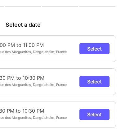
xploration de l’univers
es, observez la Lune si elle est visible, ainsi que
 la célèbre Nébuleuse de la Lyre et différents
n lumineuse
éservation du ciel nocturne et l’impact de la
 environnement.
 comme un véritable moment de partage et de
ieux, les passionnés ou les familles en quête
s étoiles.
tions météorologiques, les observations ne
t l’activité sera annulée.
 sera communiquée 24h à 48h avant la date
prévisions météo.