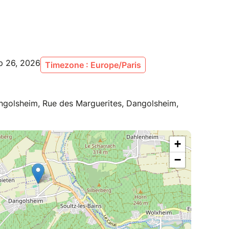
participants. Si ce seuil n'est pas atteint, l'Office
t d'annuler l'activité et de procéder au
scriptions.
ep 26, 2026
Timezone : Europe/Paris
angolsheim, Rue des Marguerites, Dangolsheim,
+
−