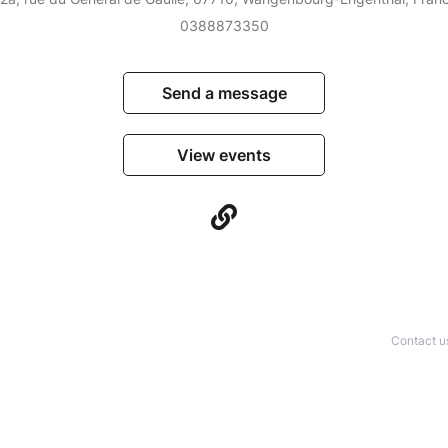
0388873350
Send a message
View events
Contact u