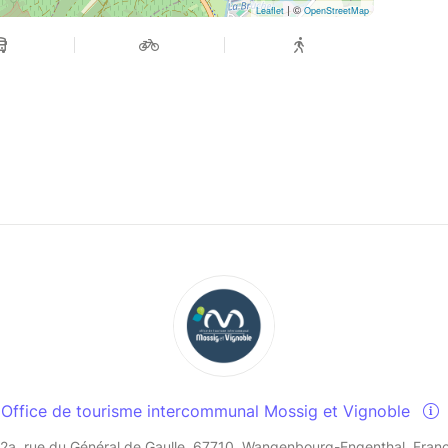
| ©
Leaflet
OpenStreetMap
Office de tourisme intercommunal Mossig et Vignoble
2a, rue du Général de Gaulle, 67710, Wangenbourg-Engenthal, Fran