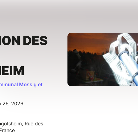
ION DES
EIM
communal Mossig et
p 26, 2026
angolsheim, Rue des
France