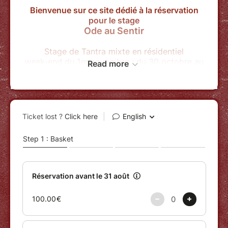
Bienvenue sur ce site dédié à la réservation
pour le stage
Ode au Sentir
Stage de Tantra mixte en résidentiel
week-end du 1er novembre : du 30 octobre au
Read more
1er novembre 2026.
— Merci de lire les informations utiles ci-
dessous —
• LIEU
Le Cœur du Hérisson (au cœur d'une belle
nature normande à 1h30 de Paris Saint Lazare)
L'hébergement se fait en chambres partagées
(ou chambres couples)
Les repas seront fait maison sur place avec
des produits frais et bio. Ils seront aussi beaux
que délicieux !
• HORAIRES