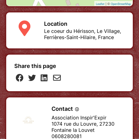
| ©
Leaflet
OpenStreetMap
En cas d'annulation du stage de notre part,
votre acompte vous serait intégralement
Location
remboursé.
Le coeur du Hérisson, Le Village,
Ferrières-Saint-Hilaire, France
Share this page
Contact
Association Inspir'Expir
1074 rue du Louvre, 27230
Fontaine la Louvet
0608280081