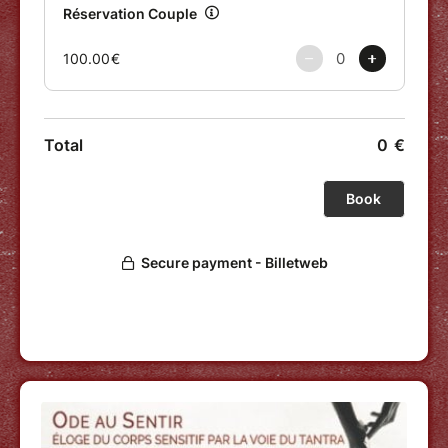
Accueil entre 9h30 et 10h30 le vendredi matin.
Départ à partir de 17h le dimanche.
• TARIFS
Animation :
• 330 € / personne
• 300 € / personne si venue en duo ou
inscription avant le 31 août
+
Hébergement en pension complète :
• 230 € par personne en chambre partagée
(260 € si arrivée le jeudi soir)
• 270 € par personne en chambre couple (300
€ si arrivée le jeudi soir)
• INSCRIPTION
Sur réservation ici même, avec versement
d'acompte : 130 € /personne (ou 100 € /
personne si inscription en duo ou avant le 31
août).
Le solde (200 € par personne) et les frais
d'hébergement et repas seront à régler sur