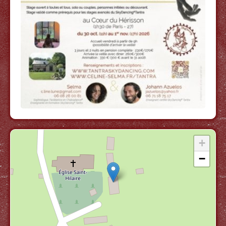
place lors de votre arrivée.
Pour finaliser votre inscription, il vous sera
également demandé de remplir un formulaire
personnel nous permettant de mieux vous
accompagner lors de ce stage. Vous recevrez
le lien pour ce faire dans le courriel
automatique de confirmation du règlement de
votre acompte.
CONDITIONS D'ANNULATION
- Si vous décidez de ne plus participer au
stage avant le 15 septembre, votre acompte
vous sera remboursé modulo une retenue de
+
30€.
- Si vous décidez de ne plus participer au
−
stage après cette date, votre
acompte sera conservé.
- Si vous décidez de ne plus participer moins
d'une semaine avant le stage ou après le
début du stage, la totalité du prix d’animation
et des frais d’hébergement et repas resteront
dûs.