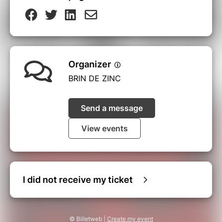
Organizer
BRIN DE ZINC
Send a message
View events
I did not receive my ticket
© Billetweb |
Create my event