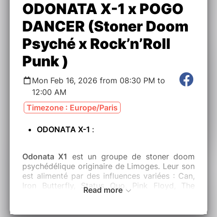
ODONATA X-1 x POGO
DANCER (Stoner Doom
Psyché x Rock’n’Roll
Punk )
Mon Feb 16, 2026 from 08:30 PM to
12:00 AM
Timezone : Europe/Paris
ODONATA X-1
:
Odonata X1
est un groupe de stoner doom
psychédélique originaire de Limoges. Leur son
est alimenté par des influences variées : Can,
Iron Butterfly, Status Quo, Pink Floyd, The
Read more
Clash, The Damned, The Rolling Stones... ou
dans un registre plus récent : Ufomammut,
Oranssi Pazuzu, Dark Buddha Rising, Om, My