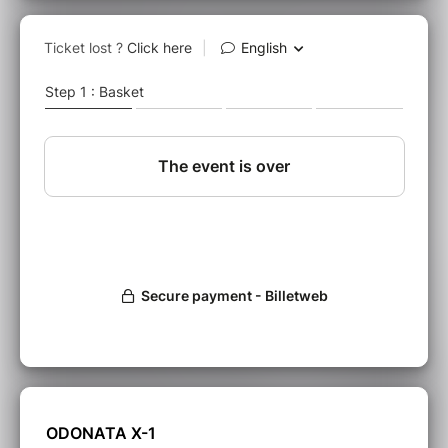
Sleeping Karma, Die Antwoord…
Odonata X1
c’est une formation de 2 guitares-
chants et une batterie-chœurs. Deux sons de
guitares servent le projet : l’un dynamique,
aérien et cosmique, l’autre sombre épais et
hypnotique contenant des voix aux accents
chamaniques du fond des âges, une batterie
qui soutient la transe... une mécanique
inéluctable qui produit des tableaux sonores
épiques, atmosphériques, sombres et
psychédéliques.
Le groupe a déjà à son actif un premier album
intitulé “ Gravitation Perturbation” sous le nom
de
Odonata
) sorti avec le label Les Disques du
Tigre en novembre 2022.
Depuis janvier 2024, le groupe s’appelle
désormais
Odonata X1
et prépare un nouvel
album “Cosmomega”.
ODONATA X-1