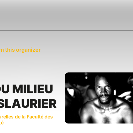
m this organizer
U MILIEU
SLAURIER
urelles de la Faculté des
té