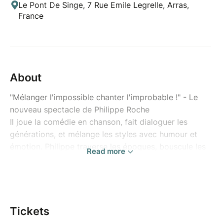
Le Pont De Singe, 7 Rue Emile Legrelle, Arras,
France
About
"Mélanger l'impossible chanter l'improbable !" - Le
nouveau spectacle de Philippe Roche
Il joue la comédie en chanson, fait dialoguer les
générations, et mélange les styles avec humour et
émotion. Philippe traverse les époques, bouscule les
Read more
repères et fait exploser les frontières entre comédie
et performance vocale.
"La musique nous rassemble, le mashup en est la
meilleure partition, et notre voix le plus bel
Tickets
instrument..."