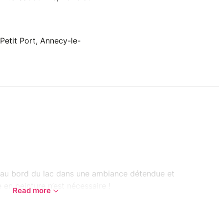
Petit Port, Annecy-le-
e au bord du lac dans une ambiance détendue et
 en peinture n’est nécessaire !
Read more