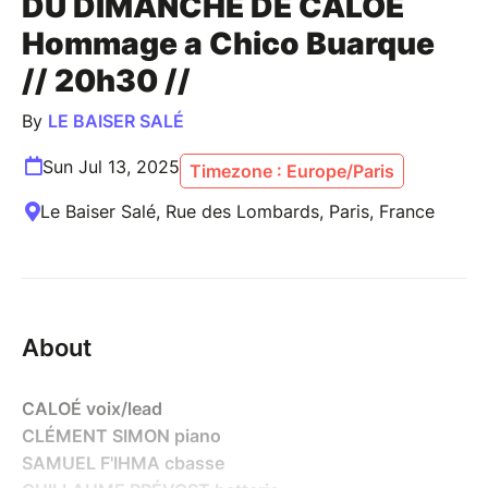
DU DIMANCHE DE CALOÉ
Hommage a Chico Buarque
// 20h30 //
By
LE BAISER SALÉ
Sun Jul 13, 2025
Timezone : Europe/Paris
Le Baiser Salé, Rue des Lombards, Paris, France
About
CALOÉ voix/lead
CLÉMENT SIMON piano
SAMUEL F'IHMA cbasse