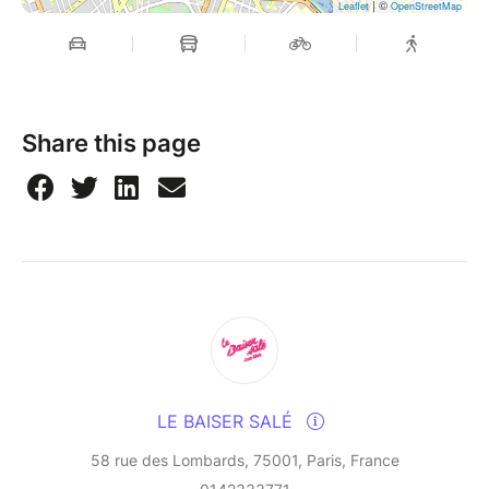
| ©
Leaflet
OpenStreetMap
roots. But behind one of the country's very first pop
stars is definitely a master of the samba, and one of
the most important songwriters, composers and
performers of his generation. And, alongside artists
such as Gilberto Gil and Caetano Veloso, a true
Share this page
citizen.
“Caloé is one of the most exciting revelations of
recent seasons”, Jazz Magazine
That says it all, doesn't it? Caloé lights up the Jam
Summer Festival with his spontaneity, boundless
enthusiasm, creativity and vocal technique! Join us!
A set that will be followed by every Sunday's
rendezvous, the Jam!
LE BAISER SALÉ
58 rue des Lombards, 75001, Paris, France