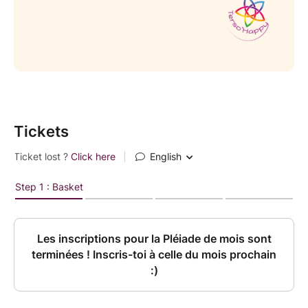
pour avancer.
Les places sont limitées à 8 participantes par Pléiade
afin de préserver un espace intime, authentique et
sécurisant.
✨️Au programme de cette Pléiade : Se libérer des
blocages et oser être pleinement Soi
Tickets
Coaching collectif 1 — Nouvelle Lune
(15/07/26)
Identifier les blocages, les besoins et poser son
intention alignée : Observe ce qui t’empêche
aujourd’hui d’avancer pleinement et clarifie ce que tu
souhaites transformer durant ce cycle.
Coaching collectif 2 — Pleine Lune
(30/07/26)
Dépasser ses freins et oser être Soi : prends
conscience et dépasse certains conditionnements,
peurs ou résistances pour oser être pleinement Toi.