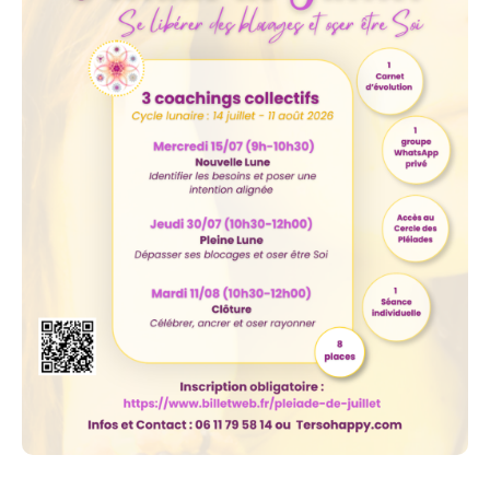
des 28 jours du cycle lunaire. Un espace intime et
sécurisant regroupant 8 femmes maximum pour
avancer ensemble, chacune à son rythme, tout en
faisant partie d’une constellation plus vaste : celle de
femmes qui choisissent de se reconnecter à elles-
mêmes et de remettre du mouvement plus aligné
dans leur vie.
✨️La thématique du mois : Se libérer des blocages et
oser être pleinement Soi.
Ce cycle lunaire t’aidera à :
identifier ce qui te limite aujourd’hui
comprendre certains blocages ou schémas
répétitifs
dépasser les obstacles, peurs et blocages qui
te freinent
renforcer la confiance en toi
oser incarner qui tu es profondément