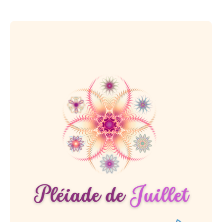
✨️Ce que comprend la Pléiade :
3 coachings collectifs d’1h30 en visio :
activités individuelles et collectives,
échanges et partages pour cheminer grâce à
l’intelligence collective.
1 carnet d’évolution numérique pour
accompagner ton cheminement personnel.
1 groupe WhatsApp privé dédié à ta Pléiade
pour échanger, demander du soutien et
avancer ensemble durant tout le cycle.
L’accès au Cercle des Pléiades : conférences,
ateliers, espaces de partage autour du bien-
être et du développement personnel ; 2
cercles de parole en codéveloppement pour
déposer ce qui pèse, écouter et être écoutée
sans jugement, bénéficier de l’intelligence
collective et trouver des solutions concrètes