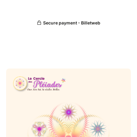
Coaching collectif 3 — Clôture du cycle
(11/08/26)
Célébrer, ancrer et oser rayonner: Félicite-toi, célèbre
ton parcours et ancre tes actions avec confiance et
alignement pour rayonner pleinement.
Les regroupements du Cercle des Pléiades:
- 2 cercles de parole en codéveloppement personnel
pour avancer avec des solutions concrètes en
bénéficiant de l'intelligence collective.
- 1 à 2 interventions animée(s) par une experte du
bien-être ou du développement personnel selon la
thématique du mois.
✨️Les formules