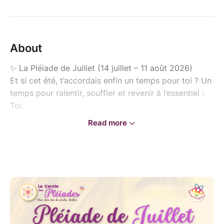
About
✨️ La Pléiade de Juillet (14 juillet – 11 août 2026)
Et si cet été, t’accordais enfin un temps pour toi ? Un
temps pour ralentir, souffler et revenir à l’essentiel :
Toi.
Read more
✨️ Les Pléiades rassemblent les femmes qui
souhaitent évoluer, grandir et cheminer ensemble,
portées et nourries par la puissance de l’énergie
collective : échanges, partages, bienveillance,
sororité et authenticité pour être Soi, se révéler et
briller.
Chaque mois, une nouvelle Pléiade s’ouvre au rythme