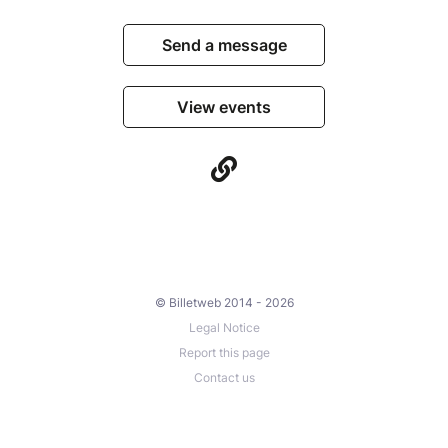
Send a message
✨️Les Pléiades de l’été
Juin — Se reconnecter à Soi pour se révéler
pleinement
View events
https://www.billetweb.fr/pleiade-de-juin-le-cercle-
des-pleiades
Juillet — Se libérer des blocages et oser être
Soi
https://www.billetweb.fr/pleiade-de-juillet
Août — Prendre sa juste place, rayonner et
cultiver sa lumière
https://www.billetweb.fr/pleiade-daoût
© Billetweb 2014 - 2026
Tu peux rejoindre une seule Pléiade… ou poursuivre le
Legal Notice
chemin au fil de l’été.
Report this page
Contact us
Plus d’infos:
https://tersohappy.com