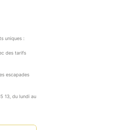
ts uniques :
c des tarifs
ces escapades
5 13, du lundi au