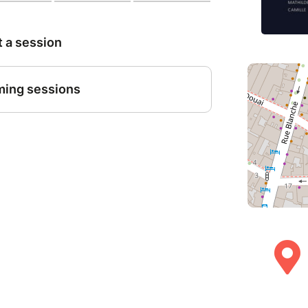
uk DUCLOS, Claire FOURIS, Clément
 Ornella NDENG ZEH PARNEIX, Manon
k TARAKJIAN, Antonin VENTRE