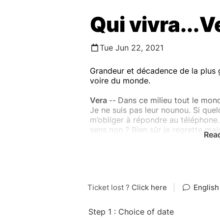
Qui vivra...V
Tue Jun 22, 2021
Grandeur et décadence de la plus 
voire du monde.
Vera
--
Dans ce milieu tout le mond
Je ne suis pas leur nounou. Si que
m’obliger à répondre au téléphone
sens non ? Bien sûr je regrette mais
Rea
se bousculent pour prendre sa pla
La Policière
jette un coup d’œil à V
du corps.
Une pièce d'Olivier COLLINET.
Avec :
Camille ATALLAH, Sandie BLANCHA