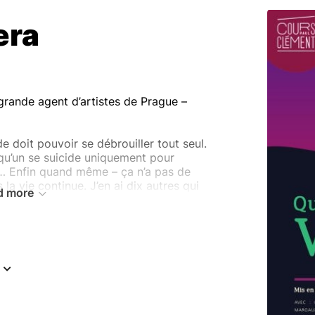
era
grande agent d’artistes de Prague –
e doit pouvoir se débrouiller tout seul.
lqu’un se suicide uniquement pour
… Enfin quand même – ça n’a pas de
 la vie continue. J’en ai dix autres qui
d more
ce.
éra
-- On va procéder à l’identification
UD, Jean François BOTTIAU, Julie