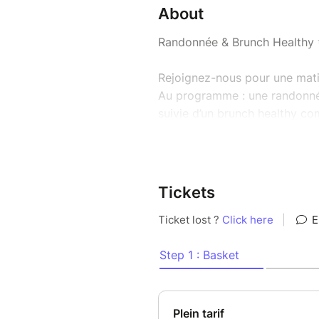
About
Randonnée & Brunch Healthy
Rejoignez-nous pour une matiné
Au programme : une randonnée 
suivie d’un brunch healthy com
Respirez, marchez, partagez 
La randonnée stimule la circul
nature, tandis qu’une alimentat
Tickets
favorise la clarté mentale.
Un moment pour se ressourcer
douceur.