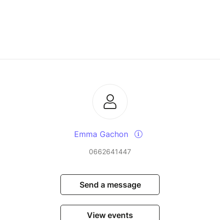
Emma Gachon
0662641447
Send a message
View events