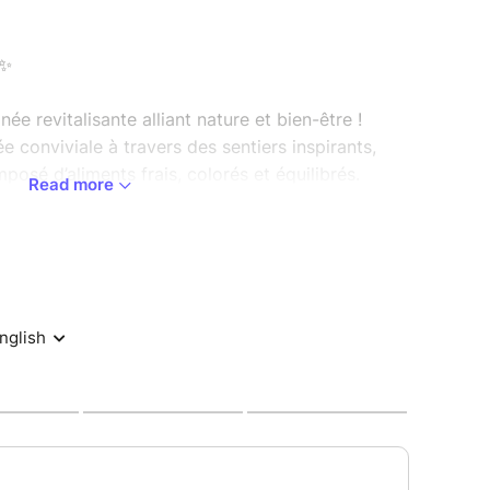
 ✨
e revitalisante alliant nature et bien-être !
conviviale à travers des sentiers inspirants,
posé d’aliments frais, colorés et équilibrés.
Read more
— puis savourez !
ation, réduit le stress et reconnecte le corps à la
ion saine nourrit l’énergie, renforce l’immunité et
, se reconnecter et prendre soin de soi, en