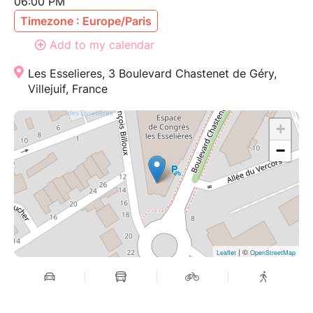
06:00 PM
Timezone : Europe/Paris
Add to my calendar
Les Esselieres, 3 Boulevard Chastenet de Géry,
Villejuif, France
+
−
| ©
Leaflet
OpenStreetMap