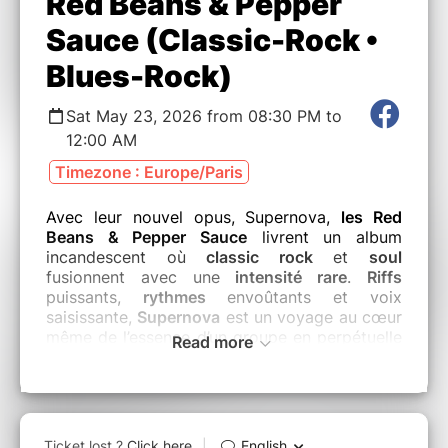
Red Beans & Pepper
Sauce (Classic-Rock •
Blues-Rock)
Sat May 23, 2026 from 08:30 PM to
12:00 AM
Timezone : Europe/Paris
Avec leur nouvel opus, Supernova,
les Red
Beans & Pepper Sauce
livrent un album
incandescent où
classic rock
et
soul
fusionnent avec une
intensité rare
.
Riffs
puissants,
rythmes
envoûtants et voix
saisissante,
Supernova
est un voyage au cœur
même de l’essence d’un groupe en perpétuelle
Read more
quête
d’intensité
et de
passion
. Un album
sublimé par les contributions de 9 invités
d’exception lors de collaborations mémorables
(Fred Wesley, Yarol Poupaud, Manu Lanvin,
Boney Fields, Emmanuel Djob, Fred Chapellier,