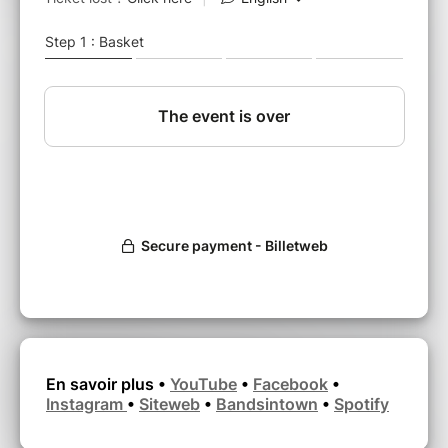
Johnny Gallagher, Rabie Houti et Sax Gordon).
Ils puisent leur inspiration aussi bien chez Jimi
Hendrix, que chez Led Zeppelin, Sly & The
Family Stone, Lenny Kravitz, Deep Purple ou
Mother’s Finest, et se sont forgé une solide
réputation en France et hors de l’hexagone
avec plus de 500 concerts à leur actif.
« La puissance de feu d’un croiseur ! »
ROLLING STONE
« Rock classique qui déménage. »
ROCK&FOLK
« Rock, funk, ballade, ils envoient ! »
SOULBAG
En savoir plus •
YouTube
•
Facebook
•
Instagram
•
Siteweb
•
Bandsintown
•
Spotify