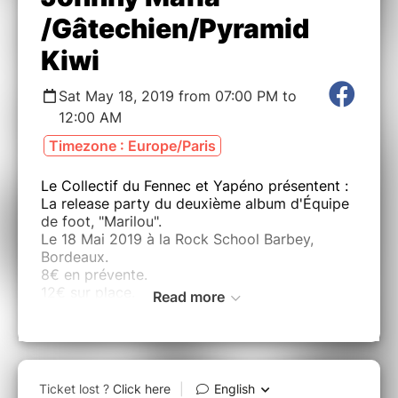
/Gâtechien/Pyramid
Kiwi
Sat May 18, 2019 from 07:00 PM to
12:00 AM
Timezone : Europe/Paris
Le Collectif du Fennec et Yapéno présentent :
La release party du deuxième album d'Équipe
de foot, "Marilou".
Le 18 Mai 2019 à la Rock School Barbey,
Bordeaux.
8€ en prévente.
12€ sur place.
Read more
ÉQUIPE DE FOOT :
« Marilou » est le prénom qu’Alex donnera
peut-être un jour à sa fille et c’est le point de