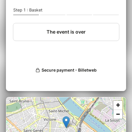
départ de ce
nouvel album qui tourne autour d’un sujet
unique : la Mort, la sienne, celle des autres.
Vouloir un
enfant, avoir un groupe de rock, interpréter
des chansons pétries de vie et d'envie avec la
puissance du
duo sont autant de clins d'oeil amicalement
ironiques adressés à la grande faucheuse à
capuche. Dire
aux gens qu'on les aime avant que le monde
n’explose, faire des enfants et leur souhaiter
bonne chance
en leur conseillant d'écouter les Beatles.
Sur scène, ÉQUIPE DE FOOT est un bulldozer,
qui fait dans la joaillerie. Un son qui avale tout,
une
musique qui nous soulève, nous chérit, nous
+
écrase, nous relève, nous émeut, nous
galvanise. Le duo
−
démontre une irrésistible aisance lorsqu’il
s’agit de balancer des lives surpuissants et
fédérateurs, tout