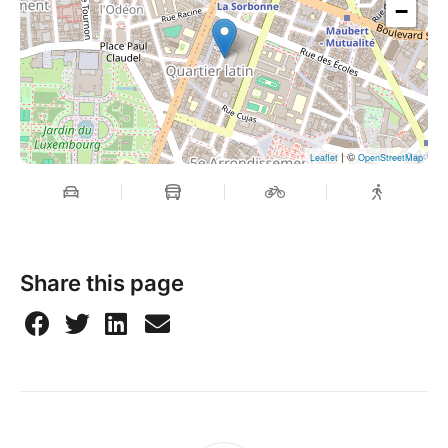
−
| ©
Leaflet
OpenStreetMap
Share this page