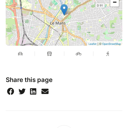
−
| ©
Leaflet
OpenStreetMap
Share this page