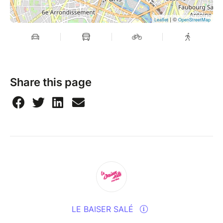
ingénieur son.
| ©
Leaflet
OpenStreetMap
-----------
From Les Parapluies de Cherbourg to Yentl, via Les
Demoiselles de Rochefort, the group revisits the
composer's great works through original
Share this page
arrangements carried by three solo voices and a
singular jazz formation.
Each track reveals a new facet of the Legrand
universe, between harmonic finesse and freedom of
interpretation. The songs, rewritten with original
arrangements to dialogue with the group's vocal and
instrumental timbres, offer a sensitive, contemporary
reading of a repertoire emblematic of French music.
LE BAISER SALÉ
Conceived as both a musical and stage experience,