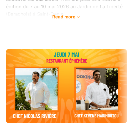
édition du 7 au 10 mai 2026 au Jardin de La Liberté
(Barachois) à Saint-Denis.
Read more
RÉSERVEZ VOTRE EXPÉRIENCE GOURMANDE AU
GRAND RESTAURANT ÉPHÉMÈRE
ZEST vous invite à vivre une expérience culinaire et
humaine inédite le temps d’un déjeuner ou d’un dîner
au restaurant éphémère du Réunion Food Festival
2026. Dégustez un menu gastronomique imaginé par
des binomes de chefs péï, réunis pour vous offrir un
moment unique à partager entre amis, en famille ou
entre collègues.
FORMULE AVEC OU SANS ACCORDS VINS
- Menu entrée + plat + dessert : 38€
Option végétarienne à 35€ disponible pour chaque
menu