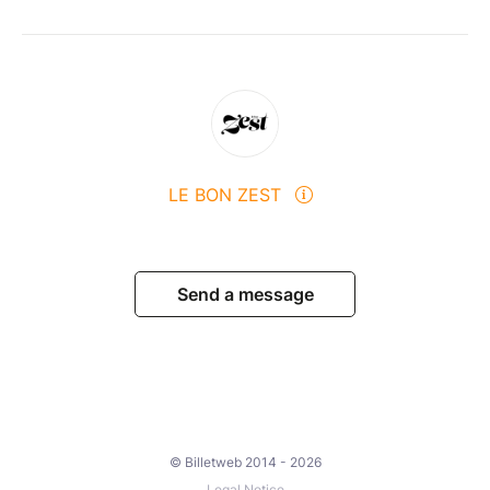
festival pour faciliter votre stationnement
(organisation trail 10km nocturne)
NOTRE ENGAGEMENT
En partenariat avec la Ville de Saint-Denis, la Région
Réunion, la CINOR, les Disciples d’Escoffier et de
nombreux acteurs engagés, l’événement vise à rendre
LE BON ZEST
la gastronomie accessible à tous, créer du lien et
faire rayonner la richesse culinaire réunionnaise.
AU PROGRAMME
Send a message
Restaurant éphémère gastronomique
Food courts de chefs
Showcookings & dégustations
Ateliers culinaires & artistiques
Village des producteurs
Espace enfants (Tibaba)
© Billetweb 2014 - 2026
Concerts & animations
Legal Notice