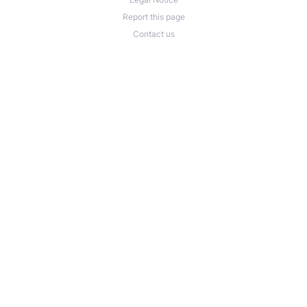
Report this page
Dates : Du 7 au 10 mai 2026
Contact us
Lieu : Jardin de La Liberté – Barachois, Saint-Denis
Entrée gratuite (hors restaurant gastronomique)