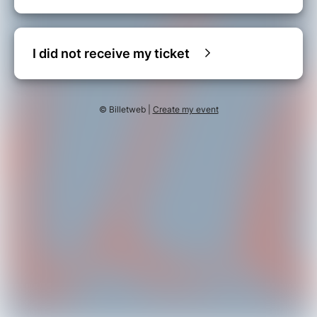
I did not receive my ticket
© Billetweb |
Create my event