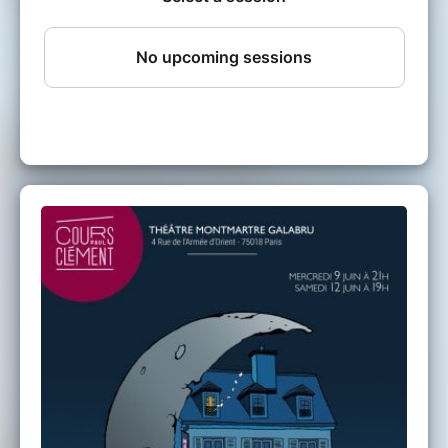
Marine COLLE-BORDRY
Roland DESBORDES
Hélène GENDREAU
Manon LEMAIRE
Chloé NAVARRO
Clément POIMBOEUF
Tatiana SOBKOW
Jessica VAN ENGELAND
Elsa VOEGELEIN