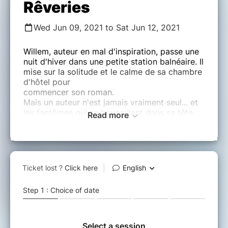
Rêveries
Wed Jun 09, 2021 to Sat Jun 12, 2021
Willem, auteur en mal d'inspiration, passe une
nuit d'hiver dans une petite station balnéaire. Il
mise sur la solitude et le calme de sa chambre
d'hôtel pour
commencer son roman.
Mais un auteur n'est jamais vraiment seul... et
les fantômes qui se bousculent dans sa tête
Read more
ont bien des choses à lui révéler."
Une pièce d'Hélène ARNAULT
Avec :
​​​​​​​David ARICHE
Najia BEN FRAJ
Juliette BOSSOLD
Julie CHARPENET
Alyssia CHICH