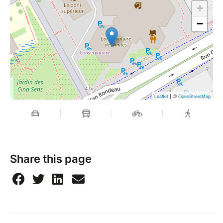
+
−
| ©
Leaflet
OpenStreetMap
Share this page