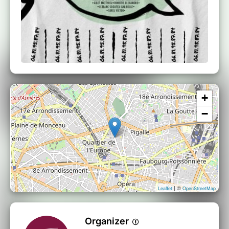
+
−
| ©
Leaflet
OpenStreetMap
Organizer