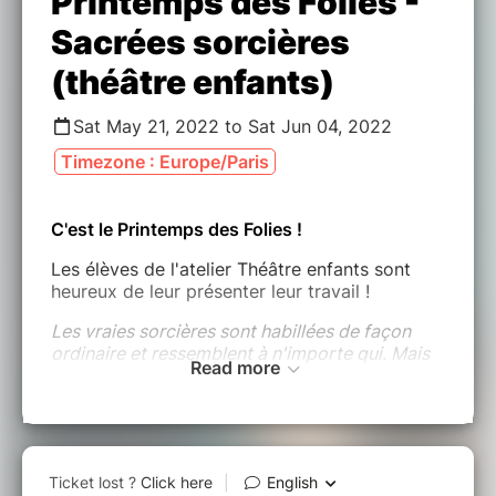
Printemps des Folies -
Sacrées sorcières
(théâtre enfants)
Sat May 21, 2022 to Sat Jun 04, 2022
Timezone : Europe/Paris
C'est le Printemps des Folies !
Les élèves de l'atelier Théâtre enfants sont
heureux de leur présenter leur travail !
Les vraies sorcières sont habillées de façon
ordinaire et ressemblent à n'importe qui. Mais
Read more
elles ne sont pas ordinaires. Elles passent leur
temps à dresser les plans les plus démoniaques
et elles détestent les enfants. La grandissime
sorcière les déteste plus que tout et compte
bien les faire tous disparaître. Seuls un garçon
et sa grand-mère peuvent l'en empêcher, mais