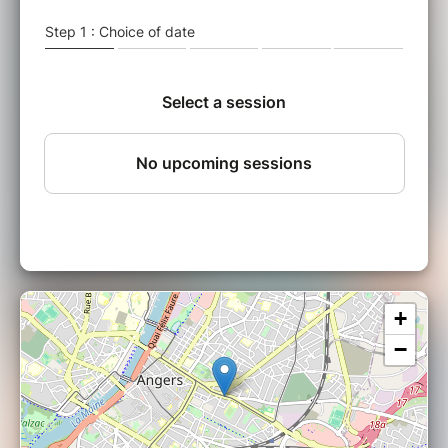
si leur plan échoue, la grandissime sorcière va
les faire frrrire comme des frrrites.
◊ Prix libre
(sortie au chapeau)
◊ Durée du spectacle :
environ 1h00
◊ Intervenante :
Véronique Delamarche
◊ Avec
: Sacha, Axel, Suzie, Léonce, Manoah
+
−