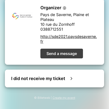
Organizer
Pays de Saverne, Plaine et
Plateau
10 rue du Zornhoff
0388712551
http://sde2021.paysdesaverne.
fr
Send a message
I did not receive my ticket
© Billetweb |
Create my event