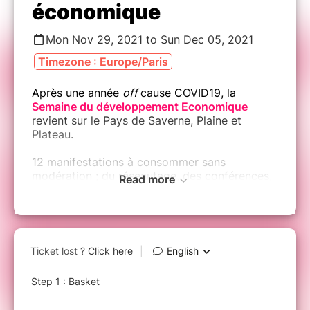
économique
Mon Nov 29, 2021 to Sun Dec 05, 2021
Timezone : Europe/Paris
Après une année
off
cause COVID19, la
Semaine du développement Economique
revient sur le Pays de Saverne, Plaine et
Plateau.
12 manifestations à consommer sans
modération ; du réseautage, des conférences,
Read more
forums, tables-rondes pour qui créent du lien
entre acteurs du territoire.
Point d'orgue de la SDE, ne ratez pas la soirée
de remise des trophées du Pays de Saverne,
Plaine et Plateau qui permettra de mettre à
l'honneur 4 magnifiques initiatives dont le
territoire peut s'enorgueillir : Brasserie Licorne,
Emaillerie Rhénane, Cercle des Entrepreneurs