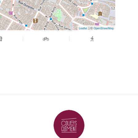
| ©
Leaflet
OpenStreetMap