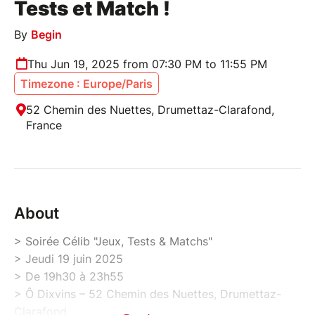
Tests et Match !
By
Begin
Thu Jun 19, 2025 from 07:30 PM to 11:55 PM
Timezone : Europe/Paris
52 Chemin des Nuettes, Drumettaz-Clarafond,
France
About
> Soirée Célib "Jeux, Tests & Matchs"
> Jeudi 19 juin 2025
> De 19h30 à 23h55
> Ô Dixvins – 52 Chemin des Nuettes, Drumettaz-
Clarafond