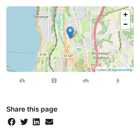
+
−
| ©
Leaflet
OpenStreetMap
Share this page