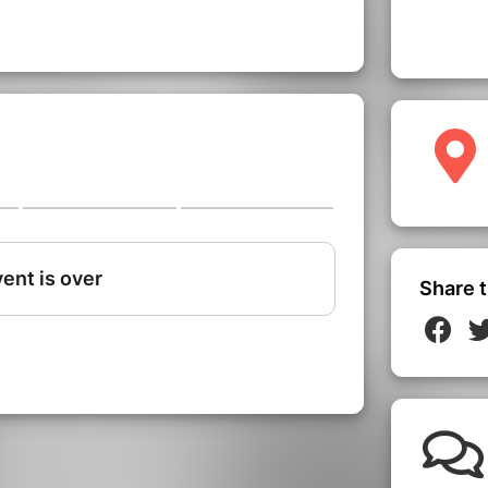
Share t